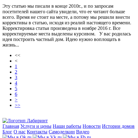
Эту статью мы писали в конце 2010г., и по запросам
посетителей нашего сайта увидели, что ее читают больше
всего. Время не стоит на месте, а потому мы решили внести
коррективы в статью, исходя из реалий настоящего времени.
Корректировка статьи произведена в ноябре 2016 г. Все
корректируемые места выделены курсивом. У вас родилась
идея построить частный дом. Идею нужно воплощать в
жизнь...
<<
<
1
2
3
4
5
6
>
>>
Главная
Услуги и цены
Наши работы
Новости
Истории домов
Блог
О нас
Контакты
Самоделкин
Видео